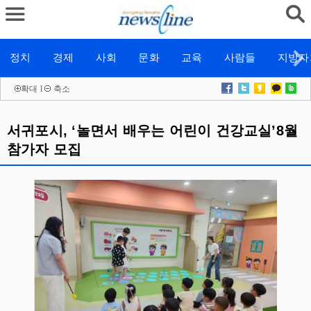
정치
경제
사회
문화
교육
사람들
지방자
확대
l
축소
서귀포시, ‘놀면서 배우는 어린이 건강교실’8월
참가자 모집