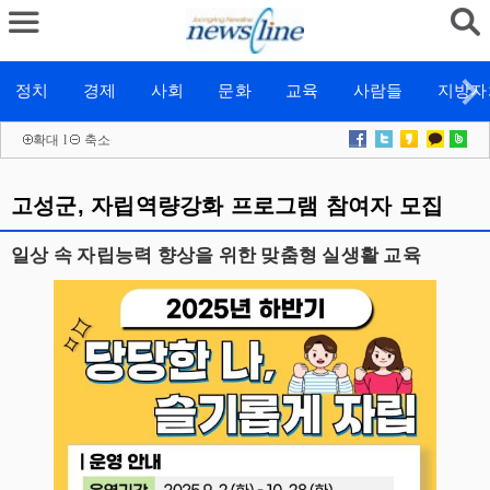
정치
경제
사회
문화
교육
사람들
지방자
확대
l
축소
고성군, 자립역량강화 프로그램 참여자 모집
일상 속 자립능력 향상을 위한 맞춤형 실생활 교육