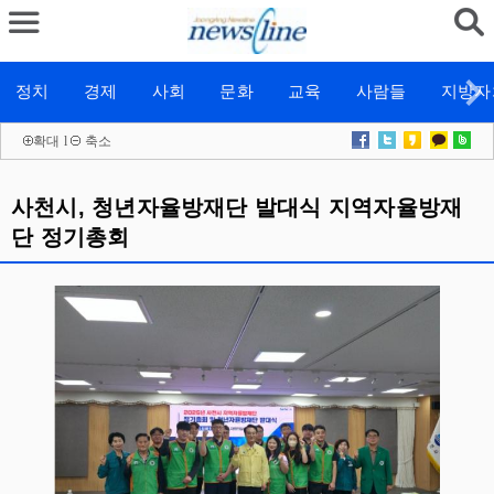
정치
경제
사회
문화
교육
사람들
지방자
확대
l
축소
사천시, 청년자율방재단 발대식 지역자율방재
단 정기총회