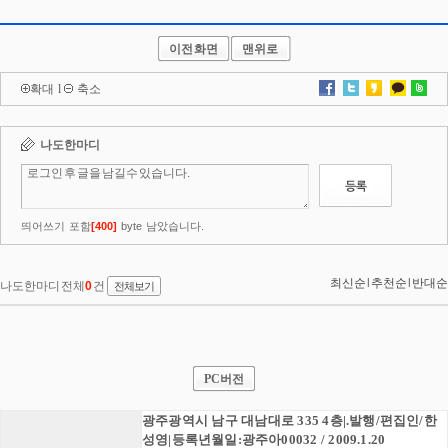
이전화면
맨위로
확대
l
축소
PC버전
광주광역시 남구 대남대로 335 4층|.발행/편집인/한
성영|등록년월일:광주아00032 / 2009.1.20