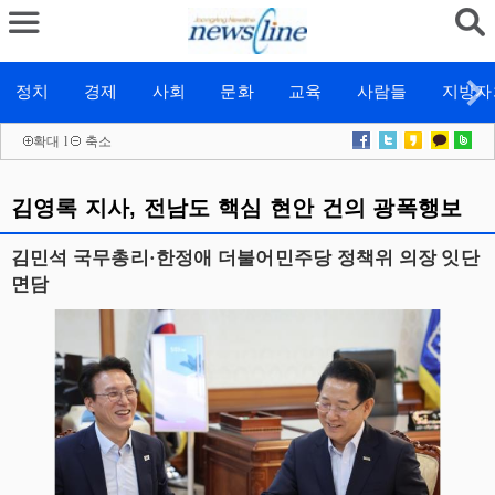
정치
경제
사회
문화
교육
사람들
지방자
확대
l
축소
김영록 지사, 전남도 핵심 현안 건의 광폭행보
김민석 국무총리·한정애 더불어민주당 정책위 의장 잇단
면담