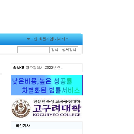
로그인
l
회원가입
l
기사제보
검색
상세검색
속보
광주광역시, 2022년 연..
최신기사