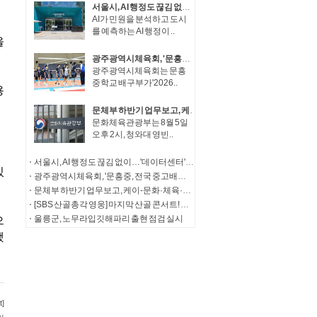
서울시, AI 행정도 끊김 없이…'데이터센터' 200억 투입 전면 고도화
AI가 민원을 분석하고 도시
를 예측하는 AI 행정이 ..
광주광역시체육회, '문흥중, 전국 중고배구대회 결승 진출'
광주광역시체육회는 문흥
중학교 배구부가'2026..
문체부 하반기 업무보고, 케이-문화·체육·관광으로 '대체불가 문화강국' 도약
문화체육관광부는 8월 5일
오후 2시, 청와대 영빈..
서울시, AI 행정도 끊김 없이…'데이터센터' 200억 투입 전면 고도화
광주광역시체육회, '문흥중, 전국 중고배구대회 결승 진출'
문체부 하반기 업무보고, 케이-문화·체육·관광으로 '대체불가 문화강국' 도약
[SBS 산골총각 영웅] 마지막 산골 콘서트! 임영웅, 특별 신청곡으로 전한 감동
울릉군, 노무라입깃해파리 출현 점검 실시