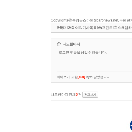
Copyrights ⓒ 중앙뉴스라인 & baronews.net, 무단
확대
l
축소
l
기사목록
l
프린트
l
스크랩하