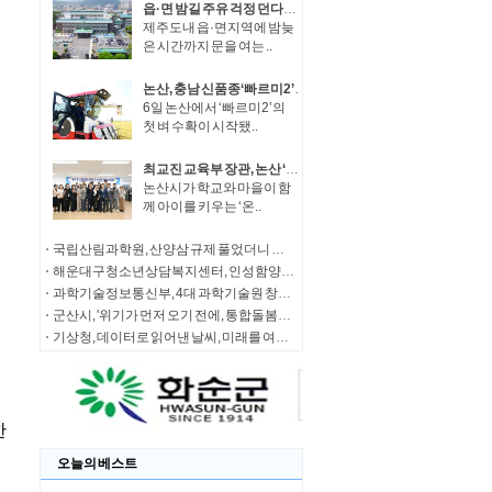
읍·면 밤길 주유 걱정 던다… 제주도, 심야주유소 시범 운영
제주도내 읍·면지역에 밤늦
은 시간까지 문을 여는 ..
논산, 충남 신품종‘빠르미2’첫 수확
6일 논산에서 ‘빠르미2’의
첫 벼 수확이 시작됐..
최교진 교육부 장관, 논산 ‘온마을 방학집중 단비돌봄터’ 방문 ‘방학 중 초등돌봄·교육 우수모델’로
논산시가 학교와 마을이 함
께 아이를 키우는 ‘온..
국립산림과학원, 산양삼 규제 풀었더니 줄기·잎이 '효자'…농가 부담 줄고 가공업체 수익 20% 껑충
해운대구청소년상담복지센터, 인성함양 가족캠프 참가 가족 모집
과학기술정보통신부, 4대 과학기술원 창업원 간담회 개최
군산시, '위기가 먼저 오기 전에, 통합돌봄이 먼저 갑니다'
기상청, 데이터로 읽어낸 날씨, 미래를 여는 아이디어가 되다
오늘의 베스트