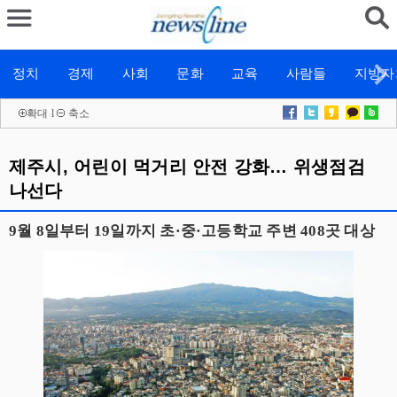
정치
경제
사회
문화
교육
사람들
지방자
확대
l
축소
제주시, 어린이 먹거리 안전 강화… 위생점검
나선다
9월 8일부터 19일까지 초·중·고등학교 주변 408곳 대상