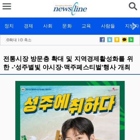
정치
경제
사회
문화
교육
사람들
지방자
확대
l
축소
전통시장 방문층 확대 및 지역경제활성화를 위
한 -'성주별빛 야시장·맥주페스티벌'행사 개최