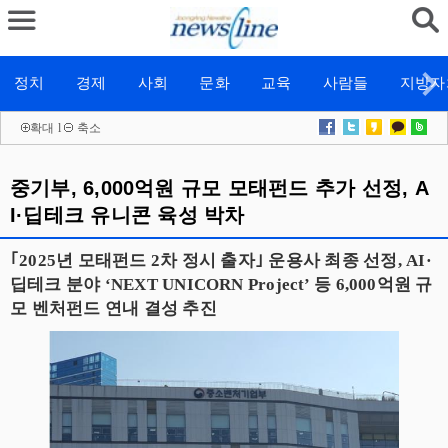
정치
경제
사회
문화
교육
사람들
지방자
확대
l
축소
중기부, 6,000억원 규모 모태펀드 추가 선정, A
I·딥테크 유니콘 육성 박차
｢2025년 모태펀드 2차 정시 출자｣ 운용사 최종 선정, AI·
딥테크 분야 ‘NEXT UNICORN Project’ 등 6,000억원 규
모 벤처펀드 연내 결성 추진