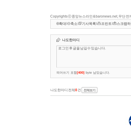
Copyrights ⓒ 중앙뉴스라인 & baronews.net, 무단
확대
l
축소
l
기사목록
l
프린트
l
스크랩하