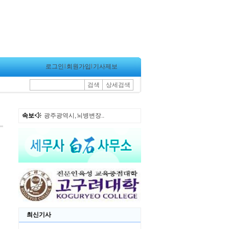
로그인
l
회원가입
l
기사제보
검색
상세검색
속보
광주광역시, 뇌병변장..
최신기사