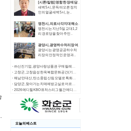
[시론/칼럼] 명함 한 장에 담긴 권력의 무게, 그리고 언론의 붓끝
새벽 5시, 문득 떠오른 정치
인의 얼굴새벽 5시, 눈..
영천시, 의료사각지대 해소 위해 방문의료 지원사업 박차
영천시는 지난 5일 교대1,2
리 경로당을 찾아 주민 ..
광양시, 광영하수처리장 여과분리막 정밀세정 완료
광양시는 광영공공하수처
리장의 안정적인 운영과 ..
㈜신진기업, 광양사랑상품권 구매 릴레이 동참
고창군, 고창읍성 한옥복합문화공간(기증작품 전시갤러리·캐릭터 굿즈샵) 본격 운영
해남 만대산, 탄소중립 산림 모델로 특화림 조성
담양군, 찾아가는 치매예방교실로 어르신 인지건강 지킨다
2026 메디힐 KBO 퓨처스리그 월간 메디힐 퓨처스 루키상, 7월 수상자로 투수 고양 전준표, 타자 LG 손용준
오늘의 베스트