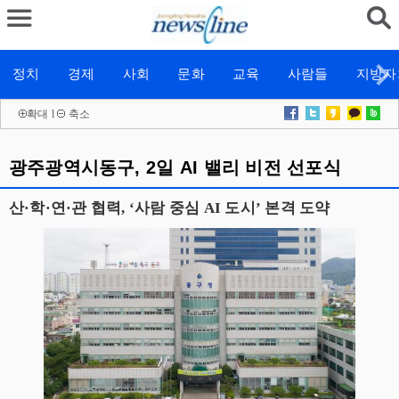
정치
경제
사회
문화
교육
사람들
지방자
확대
l
축소
광주광역시동구, 2일 AI 밸리 비전 선포식
산·학·연·관 협력, ‘사람 중심 AI 도시’ 본격 도약