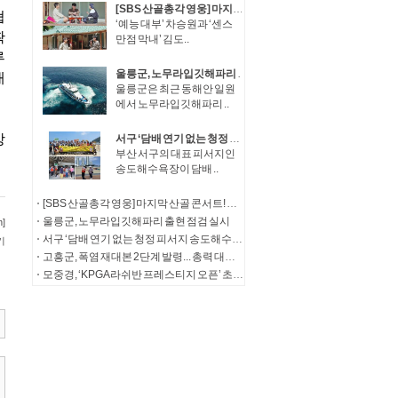
[SBS 산골총각 영웅] 마지막 산골 콘서트! 임영웅, 특별 신청곡으로 전한 감동
‘예능 대부’ 차승원과 ‘센스
만점 막내’ 김도..
울릉군, 노무라입깃해파리 출현 점검 실시
울릉군은 최근 동해안 일원
에서 노무라입깃해파리 ..
서구 ‘담배 연기 없는 청정 피서지 송도해수욕장’ 합동 금연 캠페인 실시
부산 서구의 대표 피서지인
송도해수욕장이 담배 ..
[SBS 산골총각 영웅] 마지막 산골 콘서트! 임영웅, 특별 신청곡으로 전한 감동
울릉군, 노무라입깃해파리 출현 점검 실시
서구 ‘담배 연기 없는 청정 피서지 송도해수욕장’ 합동 금연 캠페인 실시
고흥군, 폭염 재대본 2단계 발령... 총력 대응체계 가동
모중경, ‘KPGA 라쉬반 프레스티지 오픈’ 초대 챔피언 등극… KPGA 챔피언스투어 시즌 2승 달성