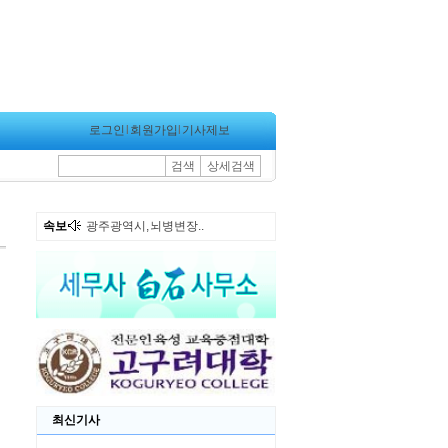
로그인
l
회원가입
l
기사제보
검색
상세검색
속보
광주광역시, 뇌병변장..
최신기사