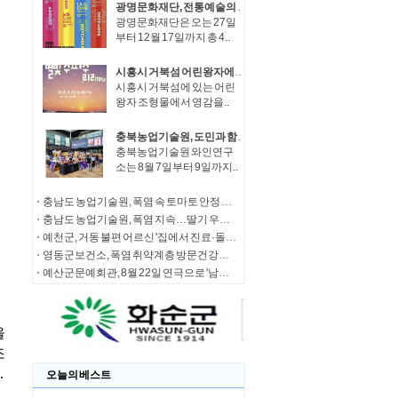
광명문화재단, 전통예술의 새로운 매력 선보인다…'광명 전통예술플랫폼 Vol.1' 개최
광명문화재단은 오는 27일
부터 12월 17일까지 총 4..
시흥시 거북섬 어린왕자에서 시작된 창작음악 공연, '별빛 주파수 812Mhz' 27일 개최
시흥시 거북섬에 있는 어린
왕자 조형물에서 영감을..
충북농업기술원, 도민과 함께하는 『8.8 한국 와인데이 썸머 페스티벌』
충북농업기술원 와인연구
소는 8월 7일부터 9일까지..
충남도 농업기술원, 폭염 속 토마토 안정 생산 현장 지도 강화
충남도 농업기술원, 폭염 지속…딸기 우량묘 생산 ‘최대 고비’
예천군, 거동 불편 어르신 '집에서 진료·돌봄' 받는다
영동군보건소, 폭염 취약계층 방문건강관리 강화
예산군문예회관, 8월 22일 연극으로 '남녀 사이 우정과 사랑을 묻다'
오늘의 베스트