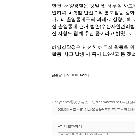
Copyrights ⓒ 중앙뉴스라인 & baronews.net, 무단
확대
l
축소
l
기사목록
l
프린트
l
스크랩하