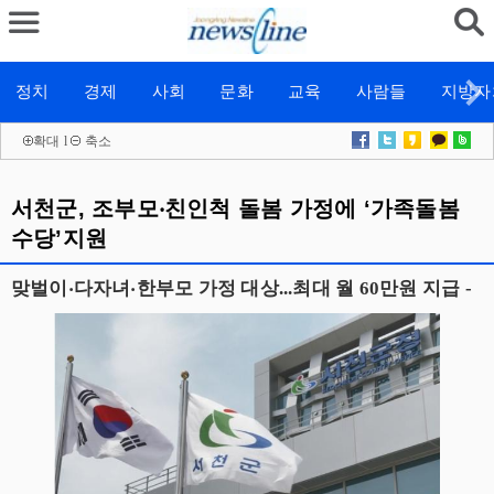
정치
경제
사회
문화
교육
사람들
지방자
확대
l
축소
서천군, 조부모‧친인척 돌봄 가정에 ‘가족돌봄
수당’지원
맞벌이‧다자녀‧한부모 가정 대상...최대 월 60만원 지급 -