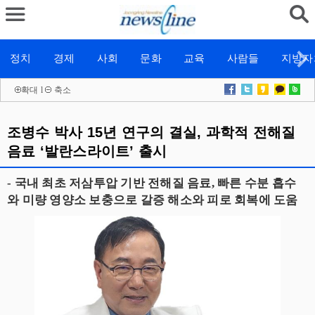
정치
경제
사회
문화
교육
사람들
지방자
확대
l
축소
조병수 박사 15년 연구의 결실, 과학적 전해질
음료 ‘발란스라이트’ 출시
- 국내 최초 저삼투압 기반 전해질 음료, 빠른 수분 흡수
와 미량 영양소 보충으로 갈증 해소와 피로 회복에 도움