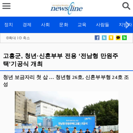
정치
경제
사회
문화
교육
사람들
지방자
확대
l
축소
고흥군, 청년·신혼부부 전용 ‘전남형 만원주
택’기공식 개최
청년 보금자리 첫 삽 … 청년형 26호, 신혼부부형 24호 조
성