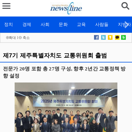
정치
경제
사회
문화
교육
사람들
지방자
확대
l
축소
제7기 제주특별자치도 교통위원회 출범
전문가 20명 포함 총 27명 구성, 향후 2년간 교통정책 방
향 설정