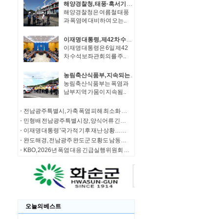
해양경찰청, 태풍·혹서기 대비 건조 함정 및 신규 시설물 현장 안전 점검 시행
해양경찰청은 여름철 태풍
과 폭염에 대비하여 오는..
이재명 대통령, 제42차 수석보좌관회의 주재
이재명 대통령은 6일 제42
차 수석보좌관회의를 주..
농림축산식품부, 지속되는 폭염·가뭄에 따라 피해 예방을 위한 총력 대응
농림축산식품부는 폭염과
남부지역 가뭄이 지속됨..
전남광주특별시, 가축 폭염 피해 최소화 총력 대응
민형배 전남광주특별시장, 양식어류 긴급 방류 확대 건의…추가 물량 배정
이재명 대통령 '국가적 기후 재난 상황…정책 대응 최대치로 올려야'
완도해경, 전남광주 완도군 모황도 남동방 인근 해상서 선박 내 응급환자 긴급 이송
KBO, 2026년 폭염 대응 긴급실행위원회 결과
오늘의 베스트