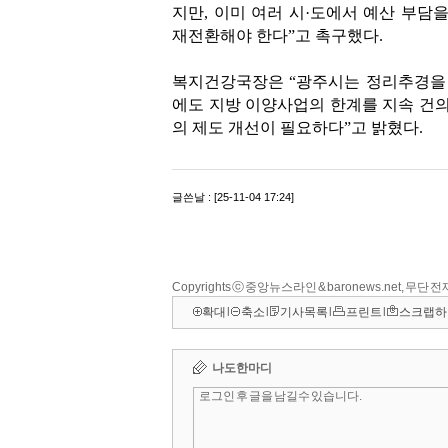
Copyrights ⓒ 중앙뉴스라인 & baronews.net, 무단
확대
l
축소
l
기사목록
l
프린트
l
스크랩하