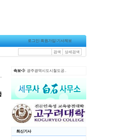
로그인
l
회원가입
l
기사제보
검색
상세검색
속보
광주광역시도시철도공..
최신기사