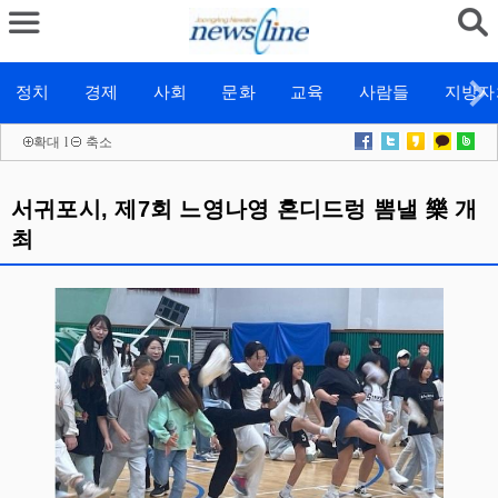
정치
경제
사회
문화
교육
사람들
지방자
확대
l
축소
서귀포시, 제7회 느영나영 혼디드렁 뽐낼 樂 개
최