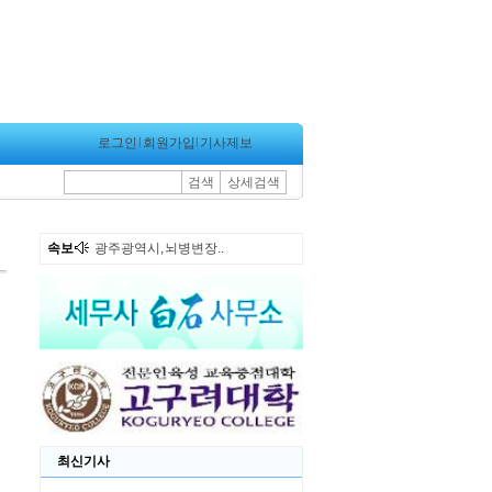
로그인
l
회원가입
l
기사제보
검색
상세검색
속보
광주광역시, 뇌병변장..
최신기사