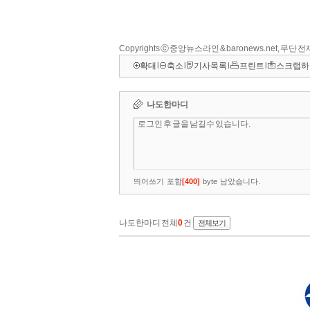
Copyrights ⓒ 중앙뉴스라인 & baronews.net, 무단
확대
l
축소
l
기사목록
l
프린트
l
스크랩하