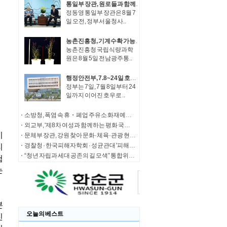
통일부 장관, 원로들과 함께 '한반도 평화공존 발전구상' 공감대 형성 방안 논의
정동영 통일부 장관은 8월 7
일 오전, 정부서울청사..
농촌진흥청, 기계수확 가능한 녹두 새 품종 '채흔' 현장 평가회
농촌진흥청 국립식량과학
원은 8월 5일 전남광주통..
행정안전부, 7.8~24일 호우 피해 특별재난지역 선포
정부는 7일, 7월 8일부터 24
일까지 이어진 호우로 ..
소방청, 폭염 속 휴・폐업 주유소 화재예방에 총력
외교부, '제8차 여성과 함께하는 평화 국제회의' 청년 서포터즈 모집
문체부 장관, 강원 찾아 문화·체육·관광 현장 소통 나서
경찰청 · 한국피해자학회 · 성균관대 '피해자 중심 사법개혁' 학술대회 개최
“청년 자립과 세대 공존의 길 모색” 통합위, '세대상생 자산 특별위원회' 출범
오늘의 베스트