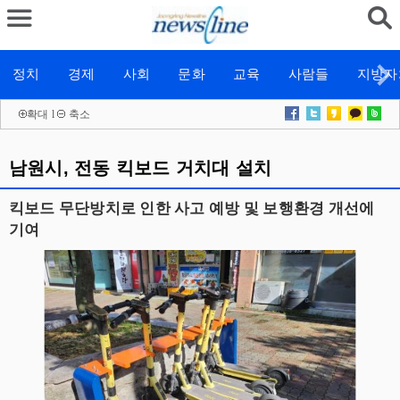
정치
경제
사회
문화
교육
사람들
지방자
확대
l
축소
남원시, 전동 킥보드 거치대 설치
킥보드 무단방치로 인한 사고 예방 및 보행환경 개선에
기여