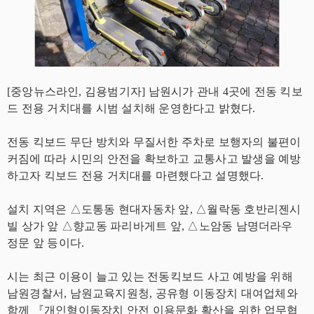
[중앙뉴스라인, 김용범기자] 남원시가 관내 4곳에 전동 킥보
드 전용 거치대를 시범 설치해 운영한다고 밝혔다.
전동 킥보드 무단 방치와 무질서한 주차로 보행자의 불편이
커짐에 따라 시민의 안전을 확보하고 교통사고 발생을 예방
하고자 킥보드 전용 거치대를 마련했다고 설명했다.
설치 지역은 △도통동 현대자동차 앞, △월락동 호반리젠시
빌 상가 앞 △향교동 파리바게트 앞, △노암동 남명더라우
정문 앞 등이다.
시는 최근 이용이 늘고 있는 전동킥보드 사고 예방을 위해
남원경찰서, 남원교육지원청, 공유형 이동장치 대여업체와
함께 『개인형이동장치 안전 이용문화 확산을 위한 업무협