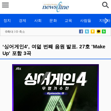
정치
경제
사회
문화
교육
사람들
지방자
확대
l
축소
‘싱어게인4’, 여덟 번째 음원 발표. 27호 'Make
Up' 포함 3곡