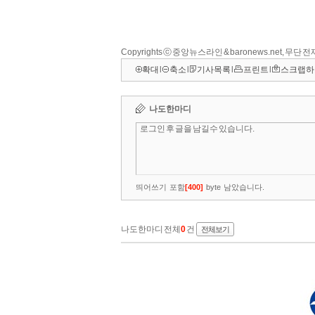
Copyrights ⓒ 중앙뉴스라인 & baronews.net, 무단
확대
l
축소
l
기사목록
l
프린트
l
스크랩하