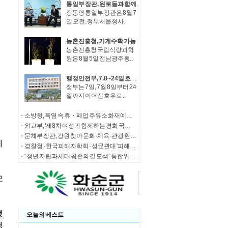
통일부 장관, 원로들과 함께 '한반도 평화공존 발전구상' 공감대 형성 방안 논의
정동영 통일부 장관은 8월 7
일 오전, 정부서울청사..
농촌진흥청, 기계수확 가능한 녹두 새 품종 '채흔' 현장 평가회
농촌진흥청 국립식량과학
원은 8월 5일 전남광주통..
행정안전부, 7.8~24일 호우 피해 특별재난지역 선포
정부는 7일, 7월 8일부터 24
일까지 이어진 호우로 ..
소방청, 폭염 속 휴・폐업 주유소 화재예방에 총력
외교부, '제8차 여성과 함께하는 평화 국제회의' 청년 서포터즈 모집
문체부 장관, 강원 찾아 문화·체육·관광 현장 소통 나서
경찰청 · 한국피해자학회 · 성균관대 '피해자 중심 사법개혁' 학술대회 개최
“청년 자립과 세대 공존의 길 모색” 통합위, '세대상생 자산 특별위원회' 출범
오늘의 베스트