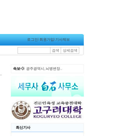
로그인
l
회원가입
l
기사제보
검색
상세검색
속보
광주광역시, 뇌병변장..
최신기사