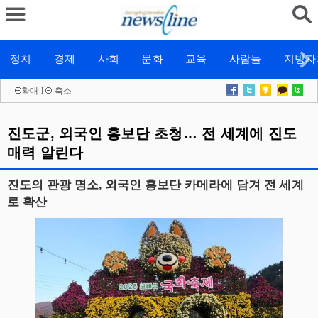
정치
경제
사회
문화
교육
사람들
지방자
확대
l
축소
진도군, 외국인 홍보단 초청… 전 세계에 진도
매력 알린다
진도의 관광 명소, 외국인 홍보단 카메라에 담겨 전 세계
로 확산