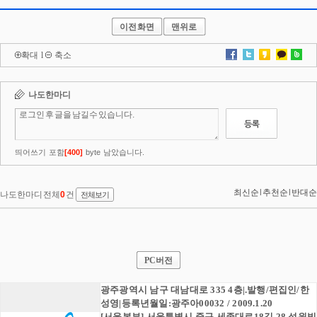
이전화면
맨위로
확대
l
축소
PC버전
광주광역시 남구 대남대로 335 4층|.발행/편집인/한
성영|등록년월일:광주아00032 / 2009.1.20
[서울본부] 서울특별시 중구 세종대로18길 28 성원빌