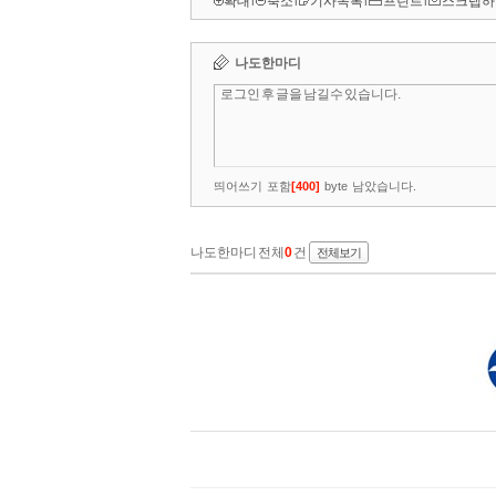
확대
l
축소
l
기사목록
l
프린트
l
스크랩하