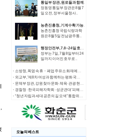
통일부 장관, 원로들과 함께 '한반도 평화공존 발전구상' 공감대 형성 방안 논의
정동영 통일부 장관은 8월 7
일 오전, 정부서울청사..
농촌진흥청, 기계수확 가능한 녹두 새 품종 '채흔' 현장 평가회
농촌진흥청 국립식량과학
원은 8월 5일 전남광주통..
행정안전부, 7.8~24일 호우 피해 특별재난지역 선포
정부는 7일, 7월 8일부터 24
일까지 이어진 호우로 ..
소방청, 폭염 속 휴・폐업 주유소 화재예방에 총력
외교부, '제8차 여성과 함께하는 평화 국제회의' 청년 서포터즈 모집
문체부 장관, 강원 찾아 문화·체육·관광 현장 소통 나서
경찰청 · 한국피해자학회 · 성균관대 '피해자 중심 사법개혁' 학술대회 개최
“청년 자립과 세대 공존의 길 모색” 통합위, '세대상생 자산 특별위원회' 출범
오늘의 베스트