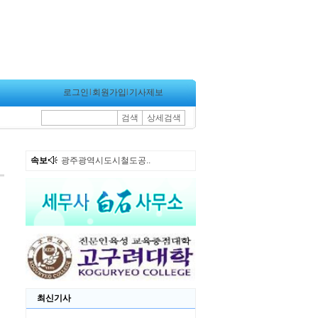
로그인
l
회원가입
l
기사제보
검색
상세검색
속보
광주광역시도시철도공..
최신기사