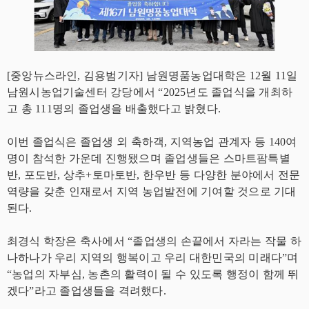
[중앙뉴스라인, 김용범기자] 남원명품농업대학은 12월 11일
남원시농업기술센터 강당에서 “2025년도 졸업식을 개최하
고 총 111명의 졸업생을 배출했다고 밝혔다.
이번 졸업식은 졸업생 외 축하객, 지역농업 관계자 등 140여
명이 참석한 가운데 진행됐으며 졸업생들은 스마트팜특별
반, 포도반, 상추+토마토반, 한우반 등 다양한 분야에서 전문
역량을 갖춘 인재로서 지역 농업발전에 기여할 것으로 기대
된다.
최경식 학장은 축사에서 “졸업생의 손끝에서 자라는 작물 하
나하나가 우리 지역의 행복이고 우리 대한민국의 미래다”며
“농업의 자부심, 농촌의 활력이 될 수 있도록 행정이 함께 뛰
겠다”라고 졸업생들을 격려했다.