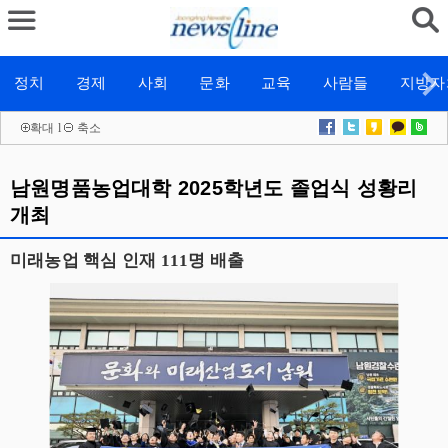
정치
경제
사회
문화
교육
사람들
지방자
확대
l
축소
남원명품농업대학 2025학년도 졸업식 성황리
개최
미래농업 핵심 인재 111명 배출