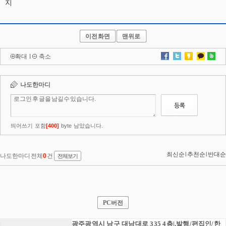
지
이전화면
맨위로
확대
l
축소
PC버전
광주광역시 남구 대남대로 335 4층|.발행/편집인/한