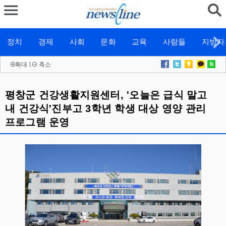
정치
경제
사회
문화
교육
사람들
지방자
확대
l
축소
평창군 건강생활지원센터, '오늘은 급식 말고
내 건강식'진부고 3학년 학생 대상 영양 관리
프로그램 운영