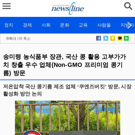
정치
경제
사회
문화
교육
사람들
지방자
확대
l
축소
송미령 농식품부 장관, 국산 콩 활용 고부가가
치 창출 우수 업체(Non-GMO 프리미엄 콩기
름) 방문
저온압착 국산 콩기름 제조 업체 ‘쿠엔즈버킷’ 방문, 시장
활성화 방안 논의