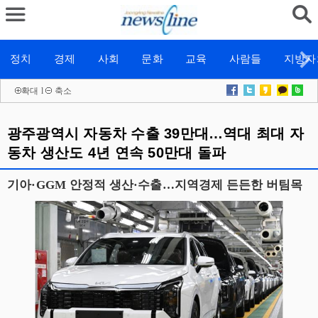
정치
경제
사회
문화
교육
사람들
지방자
확대
l
축소
광주광역시 자동차 수출 39만대…역대 최대 자
동차 생산도 4년 연속 50만대 돌파
기아·GGM 안정적 생산·수출…지역경제 든든한 버팀목