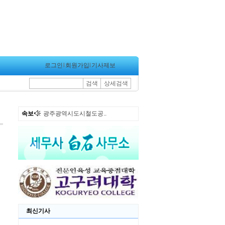
로그인
l
회원가입
l
기사제보
검색
상세검색
속보
광주광역시도시철도공..
최신기사