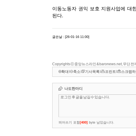
Copyrights ⓒ 중앙뉴스라인 & baronews.net, 무단
확대
l
축소
l
기사목록
l
프린트
l
스크랩하