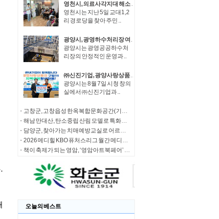
영천시, 의료사각지대 해소 위해 방문의료 지원사업 박차
영천시는 지난 5일 교대1,2
리 경로당을 찾아 주민 ..
광양시, 광영하수처리장 여과분리막 정밀세정 완료
광양시는 광영공공하수처
리장의 안정적인 운영과 ..
㈜신진기업, 광양사랑상품권 구매 릴레이 동참
광양시는 8월 7일 시청 창의
실에서 ㈜신진기업과 ..
고창군, 고창읍성 한옥복합문화공간(기증작품 전시갤러리·캐릭터 굿즈샵) 본격 운영
해남 만대산, 탄소중립 산림 모델로 특화림 조성
담양군, 찾아가는 치매예방교실로 어르신 인지건강 지킨다
2026 메디힐 KBO 퓨처스리그 월간 메디힐 퓨처스 루키상, 7월 수상자로 투수 고양 전준표, 타자 LG 손용준
책이 축제가 되는 영암, ‘영암아트북페어’ 14일 개막
오늘의 베스트