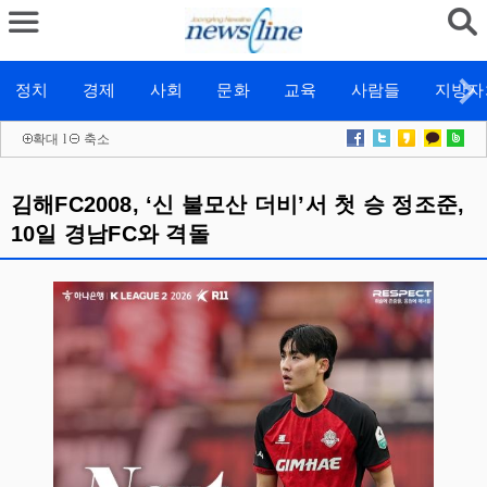
정치
경제
사회
문화
교육
사람들
지방자
확대
l
축소
김해FC2008, ‘신 불모산 더비’서 첫 승 정조준,
10일 경남FC와 격돌