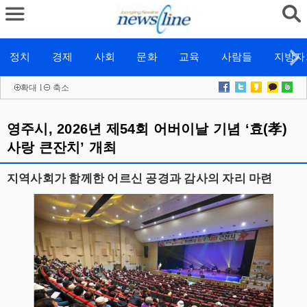
정치
경제
사회
문화
교육
사람들
지방자
확대
l
축소
영주시, 2026년 제54회 어버이날 기념 ‘효(孝)
사랑 큰잔치’ 개최
지역사회가 함께한 어르신 공경과 감사의 자리 마련