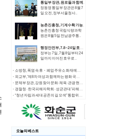
통일부 장관, 원로들과 함께 '한반도 평화공존 발전구상' 공감대 형성 방안 논의
정동영 통일부 장관은 8월 7
일 오전, 정부서울청사..
농촌진흥청, 기계수확 가능한 녹두 새 품종 '채흔' 현장 평가회
농촌진흥청 국립식량과학
원은 8월 5일 전남광주통..
행정안전부, 7.8~24일 호우 피해 특별재난지역 선포
정부는 7일, 7월 8일부터 24
일까지 이어진 호우로 ..
소방청, 폭염 속 휴・폐업 주유소 화재예방에 총력
외교부, '제8차 여성과 함께하는 평화 국제회의' 청년 서포터즈 모집
문체부 장관, 강원 찾아 문화·체육·관광 현장 소통 나서
경찰청 · 한국피해자학회 · 성균관대 '피해자 중심 사법개혁' 학술대회 개최
“청년 자립과 세대 공존의 길 모색” 통합위, '세대상생 자산 특별위원회' 출범
오늘의 베스트