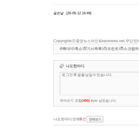
Copyrights ⓒ 중앙뉴스라인 & baronews.net, 무단
확대
l
축소
l
기사목록
l
프린트
l
스크랩하