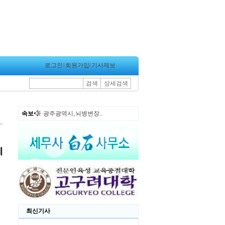
로그인
l
회원가입
l
기사제보
검색
상세검색
속보
광주광역시도시철도공..
최신기사