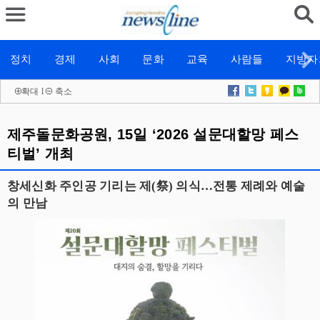
정치
경제
사회
문화
교육
사람들
지방자
확대
l
축소
제주돌문화공원, 15일 ‘2026 설문대할망 페스
티벌’ 개최
창세신화 주인공 기리는 제(祭) 의식…전통 제례와 예술
의 만남