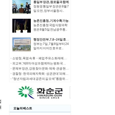
통일부 장관, 원로들과 함께 '한반도 평화공존 발전구상' 공감대 형성 방안 논의
정동영 통일부 장관은 8월 7
일 오전, 정부서울청사..
농촌진흥청, 기계수확 가능한 녹두 새 품종 '채흔' 현장 평가회
농촌진흥청 국립식량과학
원은 8월 5일 전남광주통..
행정안전부, 7.8~24일 호우 피해 특별재난지역 선포
정부는 7일, 7월 8일부터 24
일까지 이어진 호우로 ..
소방청, 폭염 속 휴・폐업 주유소 화재예방에 총력
외교부, '제8차 여성과 함께하는 평화 국제회의' 청년 서포터즈 모집
문체부 장관, 강원 찾아 문화·체육·관광 현장 소통 나서
경찰청 · 한국피해자학회 · 성균관대 '피해자 중심 사법개혁' 학술대회 개최
“청년 자립과 세대 공존의 길 모색” 통합위, '세대상생 자산 특별위원회' 출범
오늘의 베스트