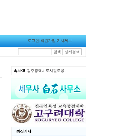
로그인
l
회원가입
l
기사제보
검색
상세검색
속보
광주광역시도시철도공..
최신기사