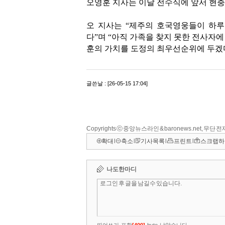
Copyrights ⓒ 중앙뉴스라인 & baronews.net, 무단
확대
l
축소
l
기사목록
l
프린트
l
스크랩하