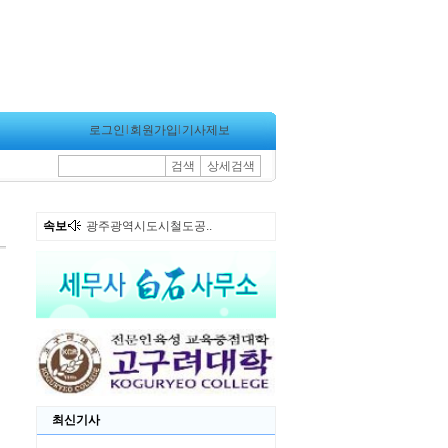
로그인
l
회원가입
l
기사제보
검색
상세검색
속보
광주광역시도시철도공..
최신기사