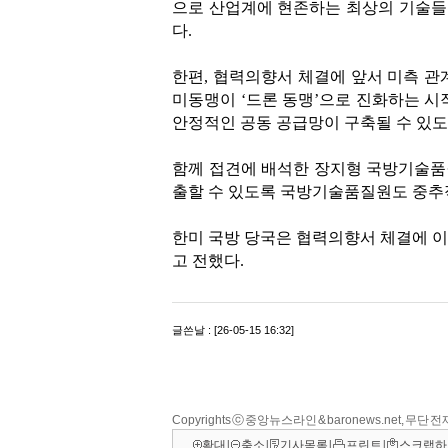
Copyrights ⓒ 중앙뉴스라인 & baronews.net, 무단
확대
l
축소
l
기사목록
l
프린트
l
스크랩하