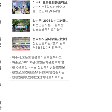
여수시, 오동도 인근 모터보트 전복사고… 실종자 수색· 탑승자 가족 지원 총력
여수시는 8일 오전 여수 오
동도 인근 해상에서 발..
화순군, '2026 화순 고인돌 가을꽃 축제' 연계 체류형 관광·지역경제 활성화 추진
화순군은 오는 10월 화순고
인돌공원에서 열리는 '2..
전국 유도 꿈나무들, 진안에서 굵은 땀방울
진안군은 지난 7월 26일부
터 8월 8일까지 전국 유..
여수시, 오동도 인근 모터보트 전복사고… 실종자 수색· 탑승자 가족 지원 총력
화순군, '2026 화순 고인돌 가을꽃 축제' 연계 체류형 관광·지역경제 활성화 추진
전국 유도 꿈나무들, 진안에서 굵은 땀방울
진안군, 보건진료소에서도 예방접종 가능
행정안전부, 입추(立秋) 지나도 지속되는 폭염, 온열질환 조심하세요