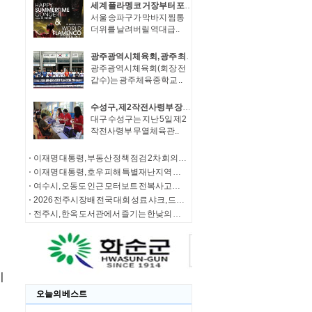
세계 플라멩코 거장부터 포레스텔라까지 롯데콘서트홀에…송파구, 25일 역대급 썸머 콘서트 연다!
서울 송파구가 막바지 찜통
더위를 날려버릴 역대급..
광주광역시체육회, 광주 최초 롤러 스피드 주니어 국가대표 선발
광주광역시체육회(회장 전
갑수)는 광주체육중학교 ..
수성구, 제2작전사령부 장병 대상 식중독 예방 캠페인
대구 수성구는 지난 5일 제2
작전사령부 무열체육관..
이재명 대통령, 부동산 정책 점검 2차 회의 주재
이재명 대통령, 호우 피해 특별재난지역 선포
여수시, 오동도 인근 모터보트 전복사고… 실종자 수색· 탑승자 가족 지원 총력
2026 전주시장배 전국 대회 성료 샤크, 드론축구 전국 최강팀 등극
전주시, 한옥 도서관에서 즐기는 한낮의 쉼표
오늘의 베스트