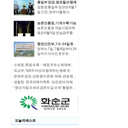
통일부 장관, 원로들과 함께 '한반도 평화공존 발전구상' 공감대 형성 방안 논의
정동영 통일부 장관은 8월 7
일 오전, 정부서울청사..
농촌진흥청, 기계수확 가능한 녹두 새 품종 '채흔' 현장 평가회
농촌진흥청 국립식량과학
원은 8월 5일 전남광주통..
행정안전부, 7.8~24일 호우 피해 특별재난지역 선포
정부는 7일, 7월 8일부터 24
일까지 이어진 호우로 ..
소방청, 폭염 속 휴・폐업 주유소 화재예방에 총력
외교부, '제8차 여성과 함께하는 평화 국제회의' 청년 서포터즈 모집
문체부 장관, 강원 찾아 문화·체육·관광 현장 소통 나서
경찰청 · 한국피해자학회 · 성균관대 '피해자 중심 사법개혁' 학술대회 개최
“청년 자립과 세대 공존의 길 모색” 통합위, '세대상생 자산 특별위원회' 출범
오늘의 베스트