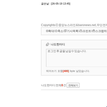
Copyrights ⓒ 중앙뉴스라인 & baronews.net, 무단
확대
l
축소
l
기사목록
l
프린트
l
스크랩하