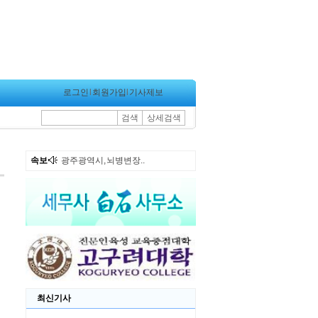
로그인
l
회원가입
l
기사제보
검색
상세검색
속보
광주광역시, 뇌병변장..
최신기사