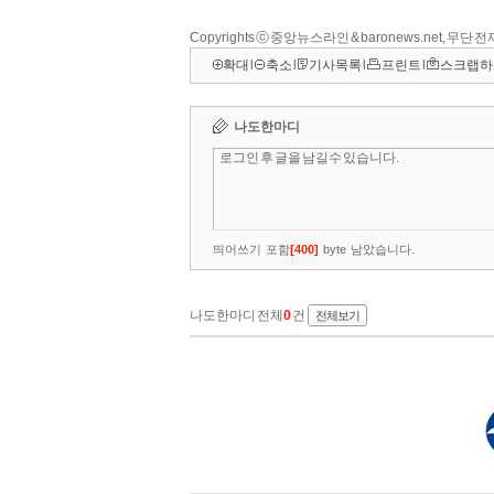
Copyrights ⓒ 중앙뉴스라인 & baronews.net, 무단
확대
l
축소
l
기사목록
l
프린트
l
스크랩하