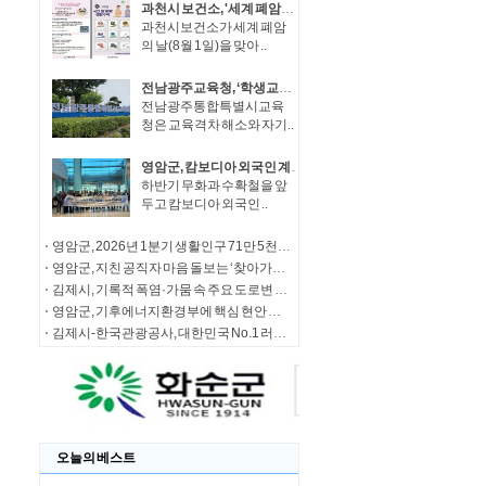
과천시 보건소, '세계 폐암의 날' 맞아 예방·금연 홍보부스 운영
과천시보건소가 세계 폐암
의 날(8월 1일)을 맞아 ..
전남광주교육청, ‘학생교육수당’ 올바른 사용 관리 강화
전남광주통합특별시교육
청은 교육격차 해소와 자기..
영암군, 캄보디아 외국인 계절노동자 20명 입국
하반기 무화과 수확철을 앞
두고 캄보디아 외국인 ..
영암군, 2026년 1분기 생활인구 71만 5천 명 재방문율 전남 1위
영암군, 지친 공직자 마음 돌보는 ‘찾아가는 심리상담’ 운영
김제시, 기록적 폭염·가뭄 속 주요 도로변 코스모스 등 꽃길 비상급수 총력
영암군, 기후에너지환경부에 핵심 현안 건의
김제시-한국관광공사, 대한민국 No.1 러닝 미디어 '클투'와 함께 '트레일 헌터 in 김제' 개최
오늘의 베스트