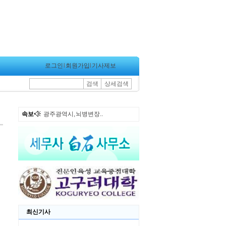
로그인
l
회원가입
l
기사제보
검색
상세검색
속보
광주광역시도시철도공..
최신기사