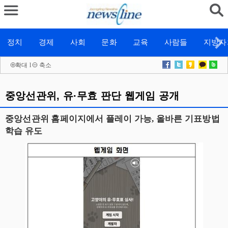
정치
경제
사회
문화
교육
사람들
지방자
확대
l
축소
중앙선관위, 유·무효 판단 웹게임 공개
중앙선관위 홈페이지에서 플레이 가능, 올바른 기표방법
학습 유도