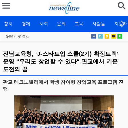
정치
경제
사회
문화
교육
사람들
지방자
확대
l
축소
전남교육청, ‘J-스타트업 스쿨(2기) 확장트랙’
운영 “우리도 창업할 수 있다“ 판교에서 키운
도전의 꿈
판교 테크노밸리에서 학생 참여형 창업교육 프로그램 진
행