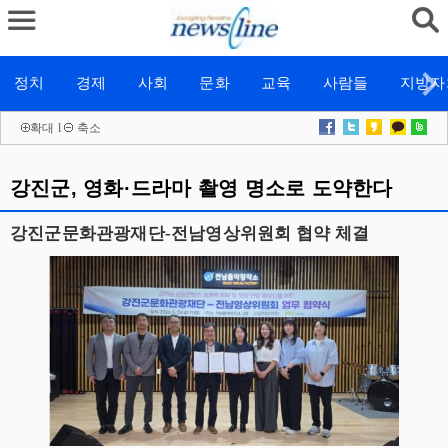
정치
경제
사회
문화
교육
사람들
지방자
확대
l
축소
강진군, 영화·드라마 촬영 명소로 도약한다
강진군문화관광재단-전남영상위원회 협약 체결