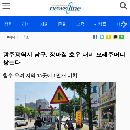
정치
경제
사회
문화
교육
사람들
지방자
확대
l
축소
광주광역시 남구, 장마철 호우 대비 모래주머니
쌓는다
침수 우려 지역 55곳에 1만개 비치