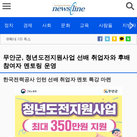
정치
경제
사회
문화
교육
사람들
지방자
확대
l
축소
무안군, 청년도전지원사업 선배 취업자와 후배
참여자 멘토링 운영
한국전력공사 인턴 선배 취업자 멘토 특강 마련