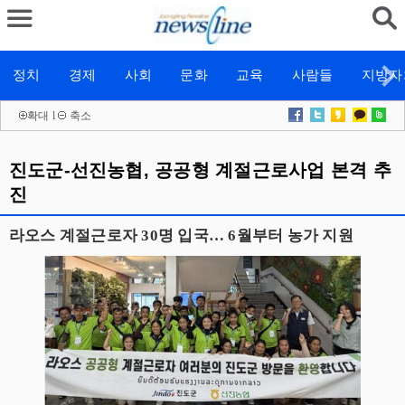
정치
경제
사회
문화
교육
사람들
지방자
확대
l
축소
진도군-선진농협, 공공형 계절근로사업 본격 추
진
라오스 계절근로자 30명 입국… 6월부터 농가 지원