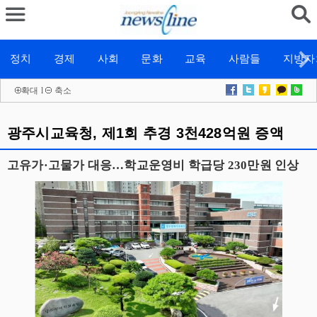
정치
경제
사회
문화
교육
사람들
지방자
확대
l
축소
광주시교육청, 제1회 추경 3천428억원 증액
고유가·고물가 대응…학교운영비 학급당 230만원 인상