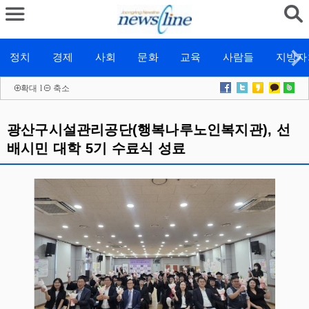
정치
경제
사회
문화
교육
사람들
지방자
확대
l
축소
광산구시설관리공단(행복나루노인복지관), 선
배시민 대학 5기 수료식 성료