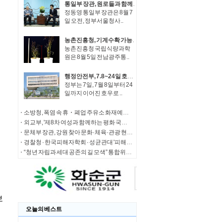
통일부 장관, 원로들과 함께 '한반도 평화공존 발전구상' 공감대 형성 방안 논의
정동영 통일부 장관은 8월 7
일 오전, 정부서울청사..
농촌진흥청, 기계수확 가능한 녹두 새 품종 '채흔' 현장 평가회
농촌진흥청 국립식량과학
원은 8월 5일 전남광주통..
행정안전부, 7.8~24일 호우 피해 특별재난지역 선포
정부는 7일, 7월 8일부터 24
일까지 이어진 호우로 ..
소방청, 폭염 속 휴・폐업 주유소 화재예방에 총력
외교부, '제8차 여성과 함께하는 평화 국제회의' 청년 서포터즈 모집
문체부 장관, 강원 찾아 문화·체육·관광 현장 소통 나서
경찰청 · 한국피해자학회 · 성균관대 '피해자 중심 사법개혁' 학술대회 개최
“청년 자립과 세대 공존의 길 모색” 통합위, '세대상생 자산 특별위원회' 출범
오늘의 베스트