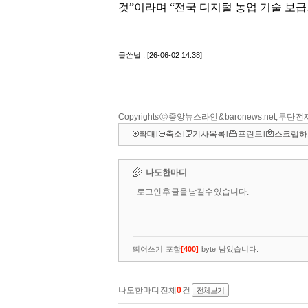
Copyrights ⓒ 중앙뉴스라인 & baronews.net, 무단
확대
l
축소
l
기사목록
l
프린트
l
스크랩하