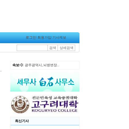
로그인
l
회원가입
l
기사제보
검색
상세검색
속보
광주광역시, 뇌병변장..
최신기사