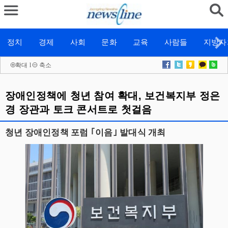
정치
경제
사회
문화
교육
사람들
지방자
확대
l
축소
장애인정책에 청년 참여 확대, 보건복지부 정은
경 장관과 토크 콘서트로 첫걸음
청년 장애인정책 포럼 ｢이음｣ 발대식 개최