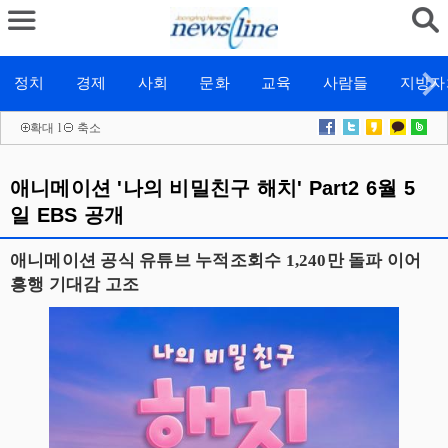
정치
경제
사회
문화
교육
사람들
지방자
확대
l
축소
애니메이션 '나의 비밀친구 해치' Part2 6월 5
일 EBS 공개
애니메이션 공식 유튜브 누적조회수 1,240만 돌파 이어
흥행 기대감 고조