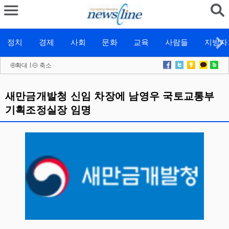
정치
경제
사회
문화
교육
사람들
지방자
확대
l
축소
새만금개발청 신임 차장에 남영우 국토교통부
기획조정실장 임명