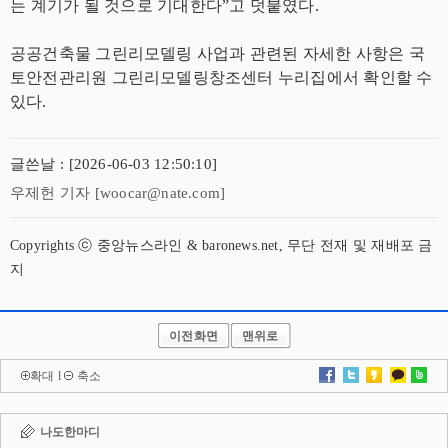
는 계기가 될 것으로 기대한다”고 덧붙였다.
공공건축물 그린리모델링 사업과 관련된 자세한 사항은 국
토안전관리원 그린리모델링창조센터 누리집에서 확인할 수
있다.
글쓴날 : [2026-06-03 12:50:10]
우제헌 기자 [woocar@nate.com]
Copyrights ⓒ 중앙뉴스라인 & baronews.net, 무단 전재 및 재배포 금
지
이전화면
맨위로
확대
l
축소