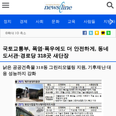
정치
경제
사회
문화
교육
사람들
지방자
확대
l
축소
국토교통부, 폭염·폭우에도 더 안전하게, 동네
도서관·경로당 318곳 새단장
낡은 공공건축물 318동 그린리모델링 지원, 기후재난 대
응 성능까지 강화