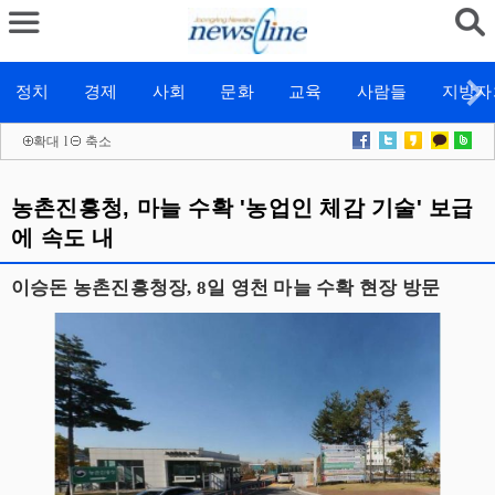
정치
경제
사회
문화
교육
사람들
지방자
확대
l
축소
농촌진흥청, 마늘 수확 '농업인 체감 기술' 보급
에 속도 내
이승돈 농촌진흥청장, 8일 영천 마늘 수확 현장 방문